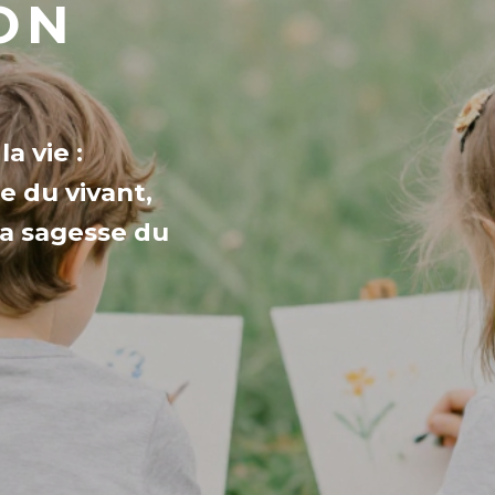
ON
a vie :
te du vivant,
la sagesse du