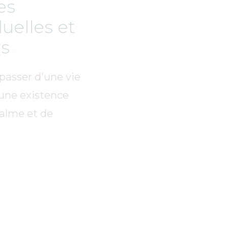
Séances
individuelles et
Ateliers
Comment passer d'une vie
stressée à une existence
pleine de calme et de
maîtrise.