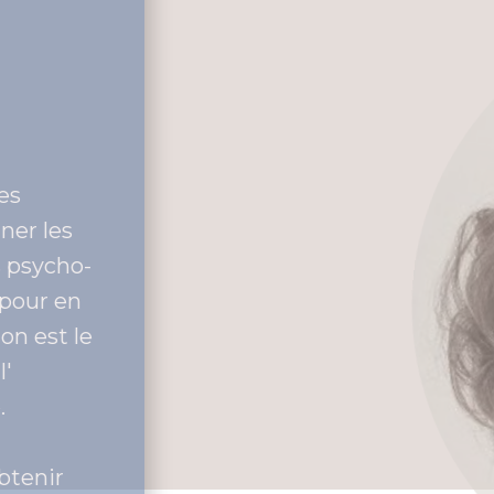
o
nces et mes
accompagner les
umatismes psycho-
urd passé pour en
ansformation est le
oi et de l'
créativité.
rmet d’obtenir