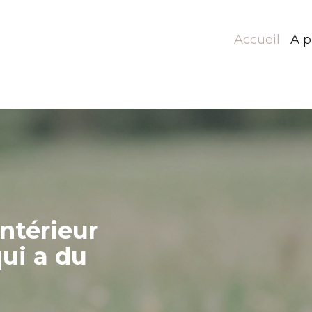
Accueil
A p
intérieur
qui a du