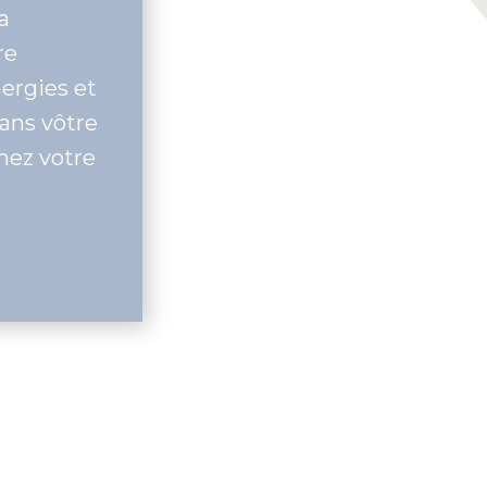
 grâce à la
s de votre
être d'énergies et
registré dans vôtre
ité. Reprenez votre
e alliée.